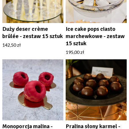
Duży deser crème
Ice cake pops ciasto
brûlée - zestaw 15 sztuk
marchewkowe - zestaw
15 sztuk
142,50 zł
195,00 zł
Monoporcja malina -
Pralina słony karmel -