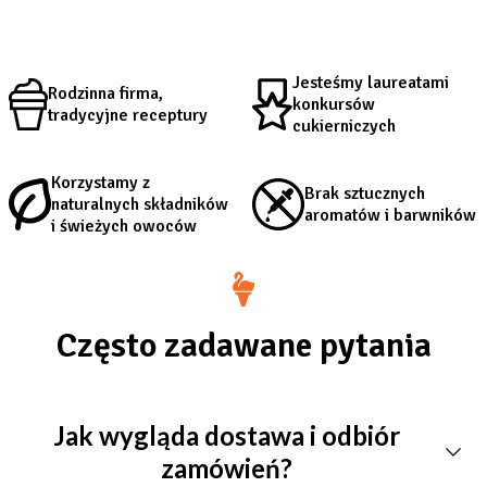
Mini serniczek na zimno waniliowy to
lekki, kremowy deser
bez spodu, podawany w formie eleganckiej, pojedynczej
Jesteśmy laureatami
porcji
.
Aksamitna konsystencja i subtelny aromat wanilii
Rodzinna firma,
konkursów
tradycyjne receptury
sprawiają, że jest to idealna propozycja dla miłośników
cukierniczych
klasycznych smaków. Doskonale sprawdza się na przyjęciach,
Korzystamy z
słodkich stołach, bankietach lub jako lekka słodka przekąska
Brak sztucznych
naturalnych składników
aromatów i barwników
i świeżych owoców
do kawy. Zamów mini serniczek waniliowy i ciesz się
ponadczasowym smakiem w nowoczesnej formie.
Często zadawane pytania
Jak wygląda dostawa i odbiór
zamówień?