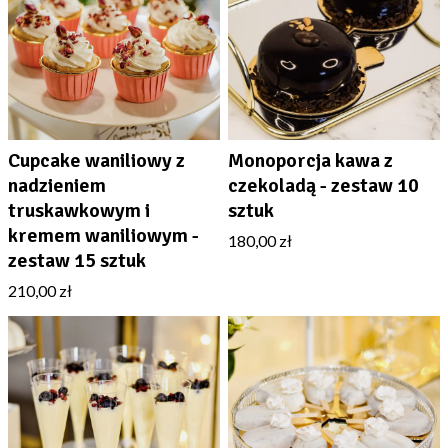
płatność gotówką przy odbiorze
Więcej informacji znajdziesz w zakładce
Płatności
.
Cupcake waniliowy z
Monoporcja kawa z
nadzieniem
czekoladą - zestaw 10
truskawkowym i
sztuk
kremem waniliowym -
180,00 zł
zestaw 15 sztuk
210,00 zł