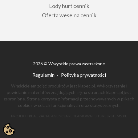
Lody hurt cennik
Oferta weselna cennik
2026 © Wszystkie prawa zastrzeżone
Regulamin
Polityka prywatności
Właścicielem zdjęć produktów jest klapec.pl. Wykorzystanie i
powielanie materiałów znajdujących się na stronach klapec.pl jest
zabronione. Strona korzysta z informacji przechowywanych w plikach
cookies w celach funkcjonalnych oraz statystycznych.
PROJEKT I REALIZACJA:
AGENCJA REKLAMOWA
FUTURESYSTEMS.PL