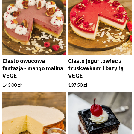
Ciasto owocowa
Ciasto jogurtowiec z
fantazja - mango malina
truskawkami i bazylią
VEGE
VEGE
143,00 zł
137,50 zł