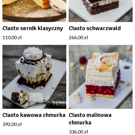
Ciasto sernik klasyczny
Ciasto schwarzwald
110,00 zł
266,00 zł
Ciasto kawowa chmurka
Ciasto malinowa
chmurka
392,00 zł
336,00 zł