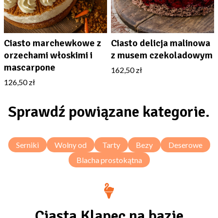
Ciasto marchewkowe z
Ciasto delicja malinowa
orzechami włoskimi i
z musem czekoladowym
mascarpone
162,50 zł
126,50 zł
Sprawdź powiązane kategorie.
Serniki
Wolny od
Tarty
Bezy
Deserowe
Blacha prostokątna
Ciasta Klapec na bazie