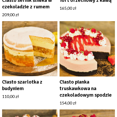
Ciasto sernik śliwka w
Tort orzechowy z kawą
czekoladzie z rumem
165,00 zł
209,00 zł
Ciasto szarlotka z
Ciasto pianka
budyniem
truskawkowa na
czekoladowym spodzie
110,00 zł
154,00 zł