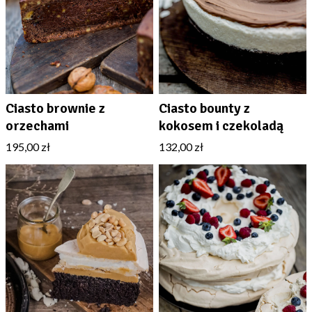
Ciasto brownie z
Ciasto bounty z
orzechami
kokosem i czekoladą
195,00 zł
132,00 zł