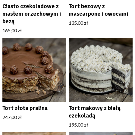
Ciasto czekoladowe z
Tort bezowy z
masłem orzechowym i
mascarpone i owocami
bezą
135,00 zł
165,00 zł
Tort złota pralina
Tort makowy z białą
czekoladą
247,00 zł
195,00 zł