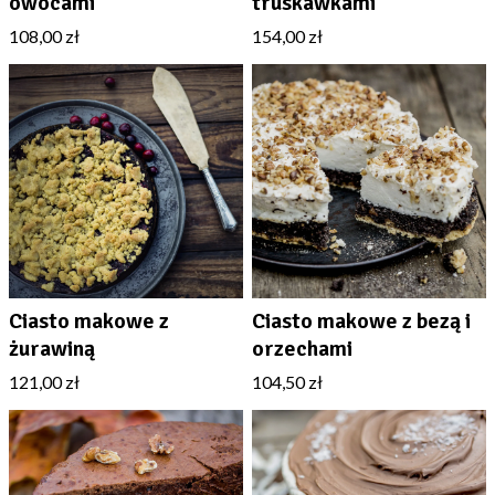
owocami
truskawkami
108,00 zł
154,00 zł
Ciasto makowe z
Ciasto makowe z bezą i
żurawiną
orzechami
121,00 zł
104,50 zł