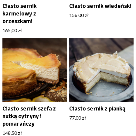
Ciasto sernik
Ciasto sernik wiedeński
karmelowy z
156,00 zł
orzeszkami
165,00 zł
Ciasto sernik szefa z
Ciasto sernik z pianką
nutką cytryny i
77,00 zł
pomarańczy
148,50 zł