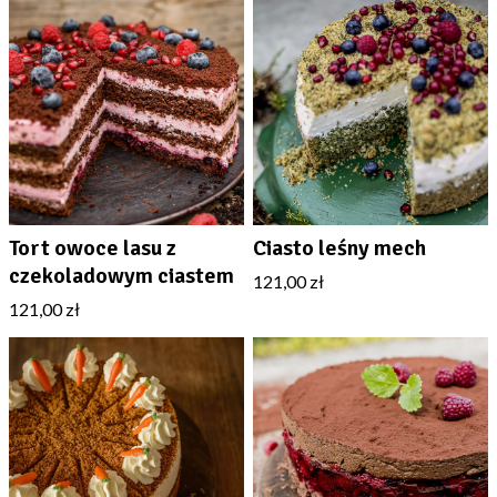
Tort owoce lasu z
Ciasto leśny mech
czekoladowym ciastem
121,00 zł
121,00 zł