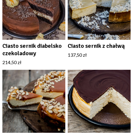
Ciasto sernik diabelsko
Ciasto sernik z chałwą
czekoladowy
137,50 zł
214,50 zł