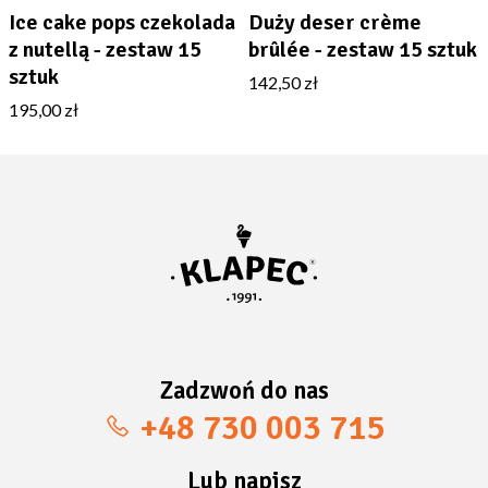
Ice cake pops czekolada
Duży deser crème
z nutellą - zestaw 15
brûlée - zestaw 15 sztuk
sztuk
142,50 zł
195,00 zł
Zadzwoń do nas
+48 730 003 715
Lub napisz