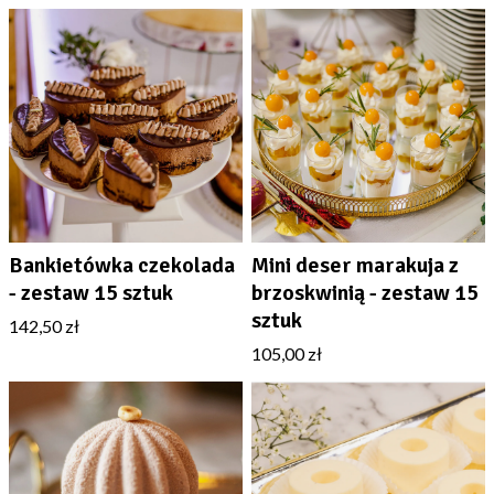
zamówienia wynosi maksymalnie
5 dni roboczych
.
płatność BLIK
Więcej informacji w zakładce
Dostawa
płatność gotówką przy odbiorze
Więcej informacji znajdziesz w zakładce
Płatności
.
Bankietówka czekolada
Mini deser marakuja z
- zestaw 15 sztuk
brzoskwinią - zestaw 15
sztuk
142,50 zł
105,00 zł