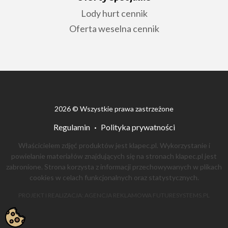
Lody hurt cennik
Oferta weselna cennik
2026 © Wszystkie prawa zastrzeżone
Regulamin
Polityka prywatności
Właścicielem zdjęć produktów jest klapec.pl. Wykorzystanie i
powielanie materiałów znajdujących się na stronach klapec.pl jest
zabronione. Strona korzysta z informacji przechowywanych w plikach
cookies w celach funkcjonalnych oraz statystycznych.
PROJEKT I REALIZACJA:
AGENCJA REKLAMOWA
FUTURESYSTEMS.PL